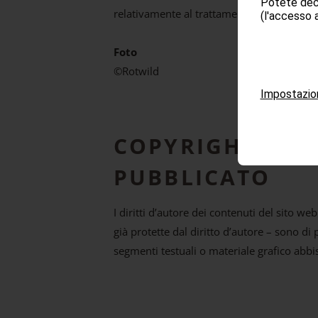
Potete deci
relativamente al trattamento dei dati degli
(l'accesso a
Foto
©Rotwild
Impostazio
COPYRIGHT – CO
PUBBLICATO
I diritti d’autore dei contenuti del sito we
già protette dal diritto d’autore – sono di 
segmenti testuali o materiale grafico abbi