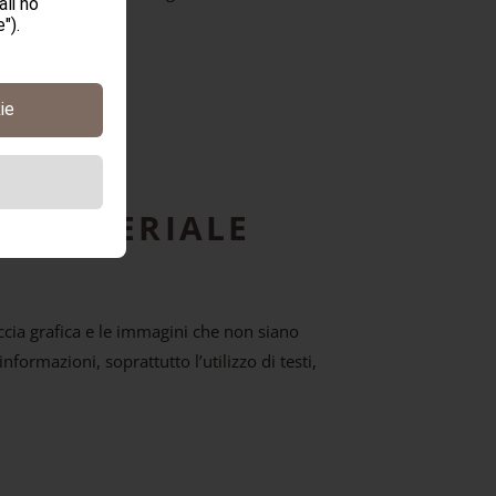
li no
").
ie
EL MATERIALE
faccia grafica e le immagini che non siano
nformazioni, soprattutto l’utilizzo di testi,