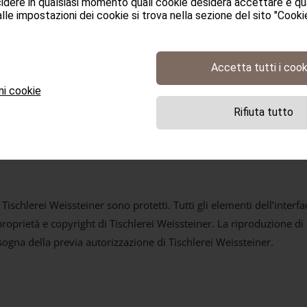
dere in qualsiasi momento quali cookie desidera accettare e qua
 utenti che lo consultano si rimanda alla pagina privacy policy.
lle impostazioni dei cookie si trova nella sezione del sito "Cookie
Accetta tutti i cook
ni cookie
Rifiuta tutto
NDIZIONI DI UTILIZZO D
b Tischlerei Weissteiner sono protetti. Tutti gli elementi dell’inter
proprietà e copyright di Tischlerei Weissteiner. La riproduzione di i
sogna della previa autorizzazione di Tischlerei Weissteiner.