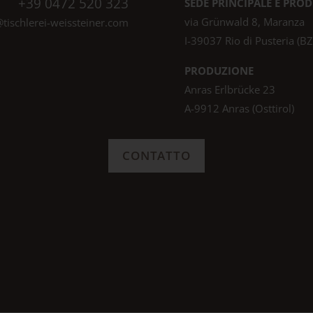
+39 0472 520 323
SEDE PRINCIPALE E PRO
via Grünwald 8, Maranza
@tischlerei-weissteiner.com
I-39037 Rio di Pusteria (BZ
PRODUZIONE
Anras Erlbrücke 23
A-9912 Anras (Osttirol)
CONTATTO