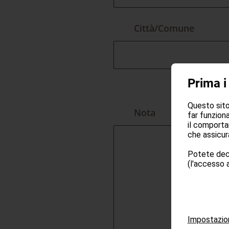
Città/Comune
Prima i
Questo sito 
Nota
far funziona
il comporta
che assicura
Potete deci
(l'accesso a
Impostazio