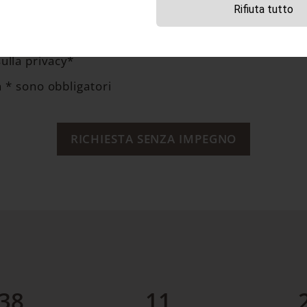
Rifiuta tutto
sulla privacy*
 * sono obbligatori
RICHIESTA SENZA IMPEGNO
38
11