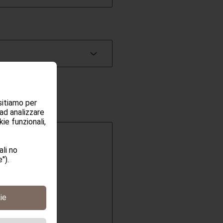
sitiamo per
 ad analizzare
ie funzionali,
li no
").
ie